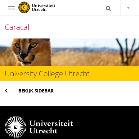
en
Navigation
Caracal
Direct
naar
het
University College Utrecht
inhoud
BEKIJK SIDEBAR